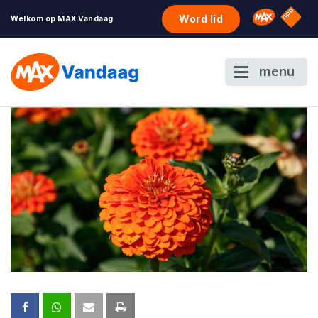
NPO S
Omroep 
Word lid
Welkom op MAX Vandaag
menu