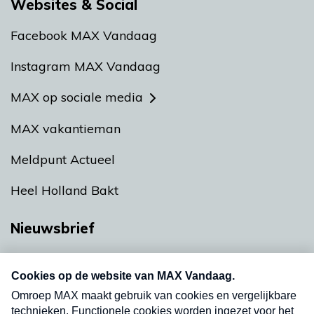
Websites & Social
Facebook MAX Vandaag
Instagram MAX Vandaag
MAX op sociale media
MAX vakantieman
Meldpunt Actueel
Heel Holland Bakt
Nieuwsbrief
Neem hier een gratis abonnement op onze
nieuwsbrief. Elke vrijdag- en dinsdagochtend in
uw mailbox.