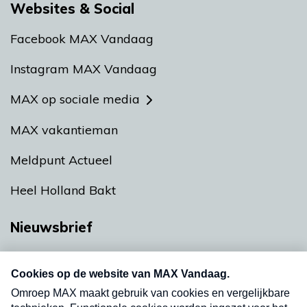
Websites & Social
Facebook MAX Vandaag
Instagram MAX Vandaag
MAX op sociale media
MAX vakantieman
Meldpunt Actueel
Heel Holland Bakt
Nieuwsbrief
Neem hier een gratis abonnement op onze
nieuwsbrief. Elke vrijdag- en dinsdagochtend in
uw mailbox.