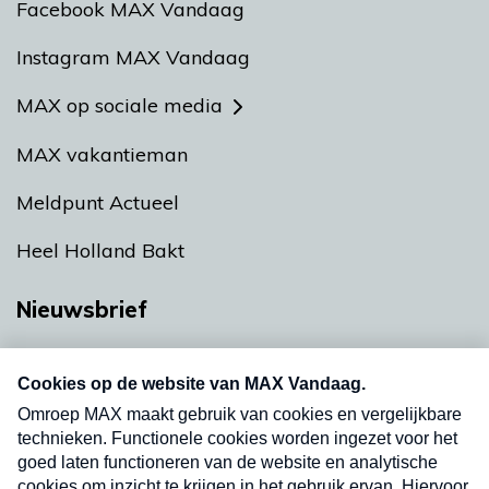
Facebook MAX Vandaag
Instagram MAX Vandaag
MAX op sociale media
MAX vakantieman
Meldpunt Actueel
Heel Holland Bakt
Nieuwsbrief
Neem hier een gratis abonnement op onze
nieuwsbrief. Elke vrijdag- en dinsdagochtend in
uw mailbox.
Verzend