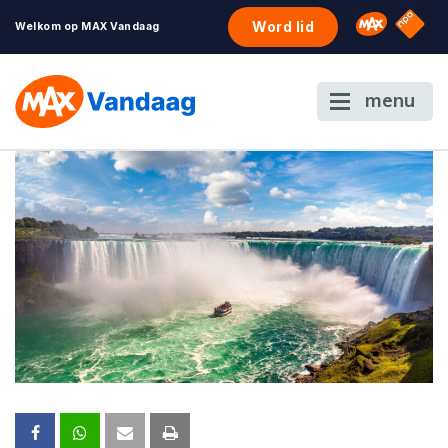
NPO S
Omroep 
Word lid
Welkom op MAX Vandaag
menu