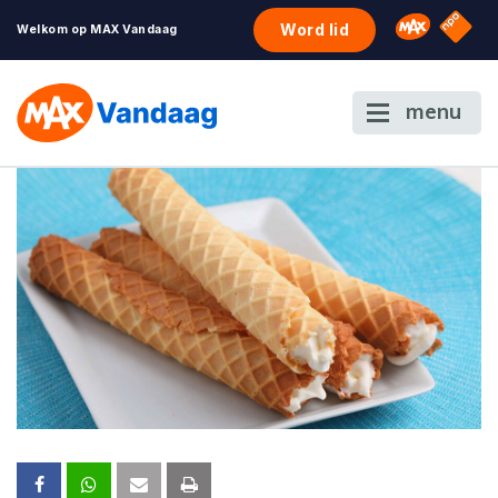
NPO S
Omroep 
Word lid
Welkom op MAX Vandaag
menu