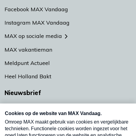
Facebook MAX Vandaag
Instagram MAX Vandaag
MAX op sociale media
MAX vakantieman
Meldpunt Actueel
Heel Holland Bakt
Nieuwsbrief
Neem hier een gratis abonnement op onze
nieuwsbrief. Elke vrijdag- en dinsdagochtend in
uw mailbox.
Verzend