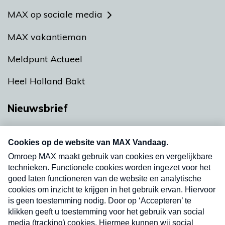
MAX op sociale media
MAX vakantieman
Meldpunt Actueel
Heel Holland Bakt
Nieuwsbrief
Neem hier een gratis abonnement op onze
nieuwsbrief. Elke vrijdag- en dinsdagochtend in
uw mailbox.
Verzend