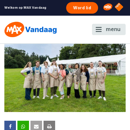
NPO S
Omroep 
Word lid
Welkom op MAX Vandaag
menu