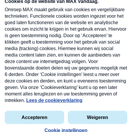
nieuwsbrief. Elke vrijdag- en dinsdagochtend in
uw mailbox.
Verzend
Nieuwsbrief
Neem hier een gratis abonnement op onze
nieuwsbrief. Elke vrijdag- en dinsdagochtend in uw
mailbox.
Contact
Algemene voorwaarden
Privacyverklaring
Cookieverklaring
Kwetsbaarheid melden
privacyverklaring
Copyright © 2026 MAX Vandaag -
Omroep MAX