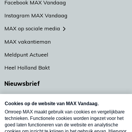
Facebook MAX Vandaag
Instagram MAX Vandaag
MAX op sociale media
MAX vakantieman
Meldpunt Actueel
Heel Holland Bakt
Nieuwsbrief
Neem hier een gratis abonnement op onze
nieuwsbrief. Elke vrijdag- en dinsdagochtend in
uw mailbox.
Verzend