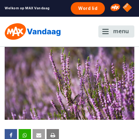
NPO S
Omroep 
Word lid
Welkom op MAX Vandaag
menu