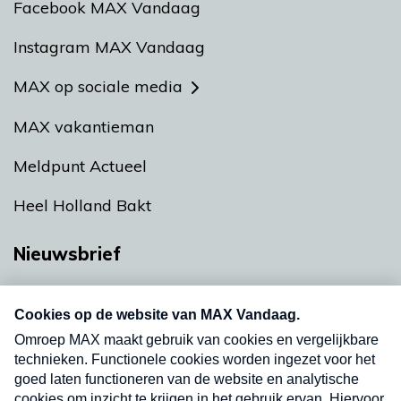
Facebook MAX Vandaag
Instagram MAX Vandaag
MAX op sociale media
MAX vakantieman
Meldpunt Actueel
Heel Holland Bakt
Nieuwsbrief
Neem hier een gratis abonnement op onze
nieuwsbrief. Elke vrijdag- en dinsdagochtend in
uw mailbox.
Verzend