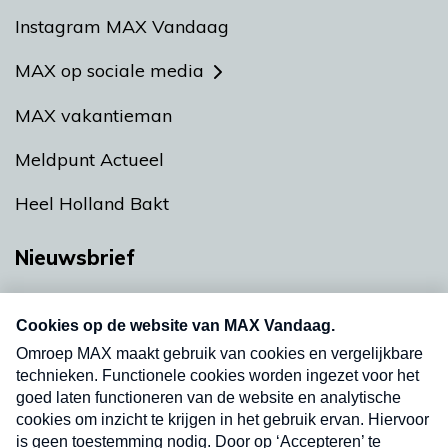
Instagram MAX Vandaag
MAX op sociale media
MAX vakantieman
Meldpunt Actueel
Heel Holland Bakt
Nieuwsbrief
Neem hier een gratis abonnement op onze
nieuwsbrief. Elke vrijdag- en dinsdagochtend in
uw mailbox.
Verzend