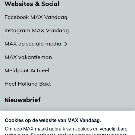
Websites & Social
Facebook MAX Vandaag
Instagram MAX Vandaag
MAX op sociale media
MAX vakantieman
Meldpunt Actueel
Heel Holland Bakt
Nieuwsbrief
Neem hier een gratis abonnement op onze
nieuwsbrief. Elke vrijdag- en dinsdagochtend in
uw mailbox.