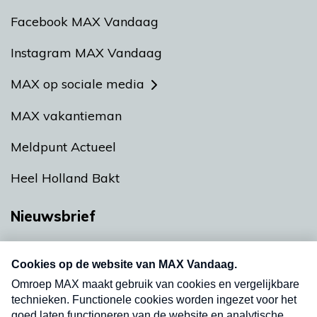
Facebook MAX Vandaag
Instagram MAX Vandaag
MAX op sociale media
MAX vakantieman
Meldpunt Actueel
Heel Holland Bakt
Nieuwsbrief
Neem hier een gratis abonnement op onze
nieuwsbrief. Elke vrijdag- en dinsdagochtend in
uw mailbox.
Verzend