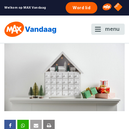
NPO S
Omroep 
Word lid
Welkom op MAX Vandaag
menu