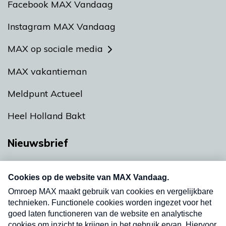
Facebook MAX Vandaag
Instagram MAX Vandaag
MAX op sociale media
MAX vakantieman
Meldpunt Actueel
Heel Holland Bakt
Nieuwsbrief
Neem hier een gratis abonnement op onze
nieuwsbrief. Elke vrijdag- en dinsdagochtend in
uw mailbox.
Verzend