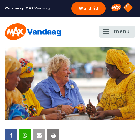
NPO S
Omroep 
Word lid
Welkom op MAX Vandaag
menu