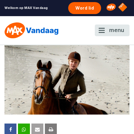
NPO S
Omroep 
Word lid
Welkom op MAX Vandaag
menu