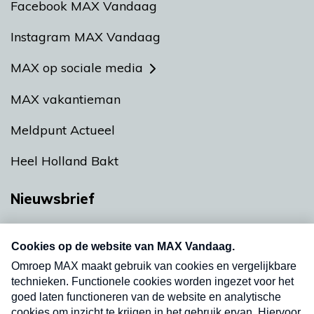
Facebook MAX Vandaag
Instagram MAX Vandaag
MAX op sociale media
MAX vakantieman
Meldpunt Actueel
Heel Holland Bakt
Nieuwsbrief
Neem hier een gratis abonnement op onze
nieuwsbrief. Elke vrijdag- en dinsdagochtend in
uw mailbox.
Verzend