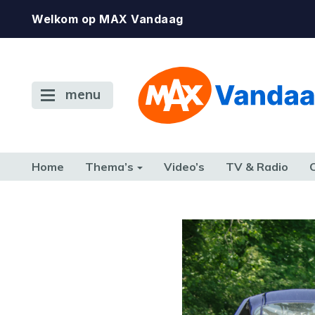
Welkom op MAX Vandaag
menu
Home
Thema’s
Video’s
TV & Radio
CONSUMENT
ETEN & DRINKEN
FAMILIE & RELATIE
GELD, W
TERUG NAAR TOEN