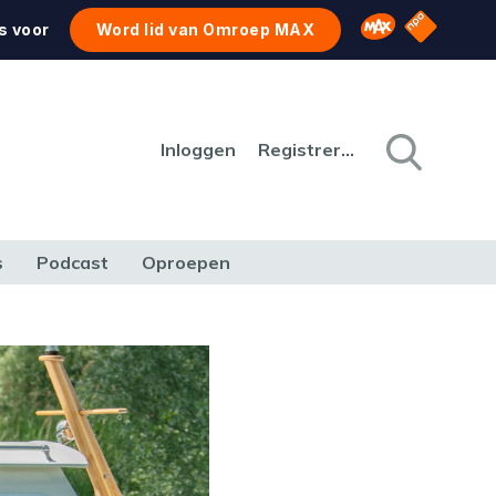
NPO Star
Omroep MAX
s voor
Word lid van Omroep MAX
Inloggen
Registreren
s
Podcast
Oproepen
CULTUUR
NATUUR & MILIEU
REIZEN & VERKEER