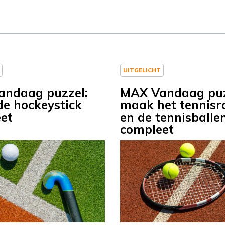
UITGELICHT
ndaag puzzel:
MAX Vandaag puz
e hockeystick
maak het tennisr
et
en de tennisballe
compleet