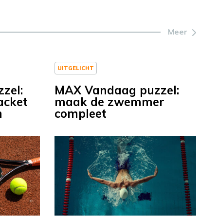
Meer
UITGELICHT
zel:
MAX Vandaag puzzel:
acket
maak de zwemmer
n
compleet