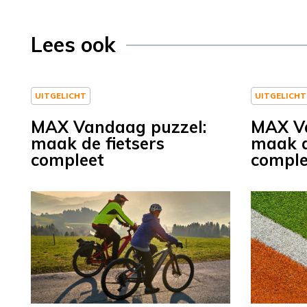
Lees ook
UITGELICHT
UITGELICHT
MAX Vandaag puzzel:
MAX Va
maak de fietsers
maak d
compleet
comple