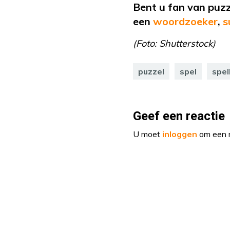
Bent u fan van puz
een
woordzoeker
,
s
(Foto: Shutterstock)
puzzel
spel
spel
Geef een reactie
U moet
inloggen
om een r