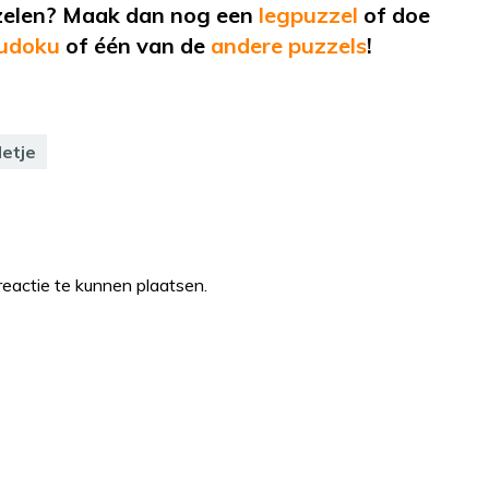
zelen? Maak dan nog een
legpuzzel
of doe
udoku
of één van de
andere puzzels
!
letje
eactie te kunnen plaatsen.