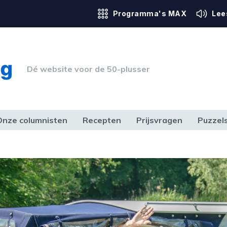
Programma's MAX
Lee
Dé website voor de 50-plusser
Onze columnisten
Recepten
Prijsvragen
Puzzel
ERK & RECHT
GEZONDHEID & SPORT
HUIS, TUIN & HOBBY
MEDIA & 