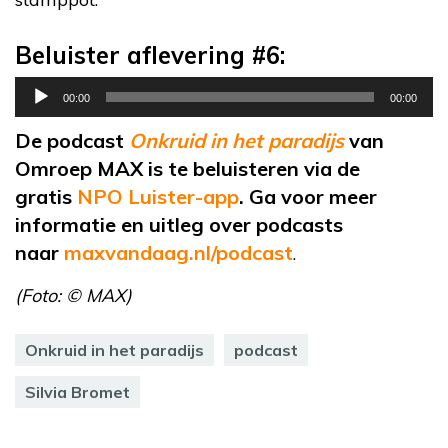
Beluister aflevering #6:
Audiospeler
00:00
00:00
De podcast
Onkruid in het paradijs
van
Omroep MAX is te beluisteren via de
gratis
NPO Luister-app
. Ga voor meer
informatie en uitleg over podcasts
naar
maxvandaag.nl/podcast
.
(Foto: © MAX)
Onkruid in het paradijs
podcast
Silvia Bromet