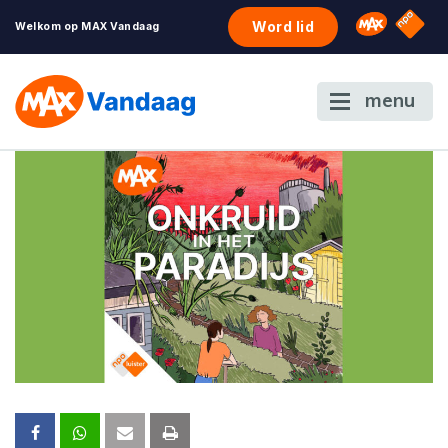
NPO S
Omroep 
Word lid
Welkom op MAX Vandaag
menu