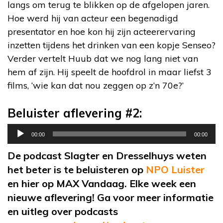
langs om terug te blikken op de afgelopen jaren.
Hoe werd hij van acteur een begenadigd
presentator en hoe kon hij zijn acteerervaring
inzetten tijdens het drinken van een kopje Senseo?
Verder vertelt Huub dat we nog lang niet van
hem af zijn. Hij speelt de hoofdrol in maar liefst 3
films, ‘wie kan dat nou zeggen op z’n 70e?’
Beluister aflevering #2:
Audiospeler
00:00
00:00
De podcast Slagter en Dresselhuys weten
het beter is te beluisteren op
NPO Luister
en hier op MAX Vandaag. Elke week een
nieuwe aflevering! Ga voor meer informatie
en uitleg over podcasts