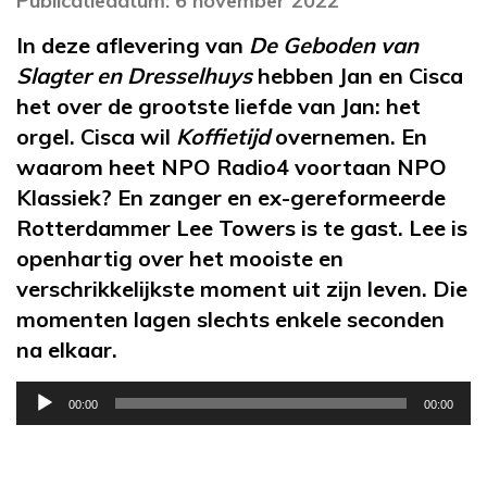
Publicatiedatum: 6 november 2022
In deze aflevering van
De Geboden van
Slagter en Dresselhuys
hebben Jan en Cisca
het over de grootste liefde van Jan: het
orgel. Cisca wil
Koffietijd
overnemen. En
waarom heet NPO Radio4 voortaan NPO
Klassiek? En zanger en ex-gereformeerde
Rotterdammer Lee Towers is te gast. Lee is
openhartig over het mooiste en
verschrikkelijkste moment uit zijn leven. Die
momenten lagen slechts enkele seconden
na elkaar.
Audiospeler
00:00
00:00