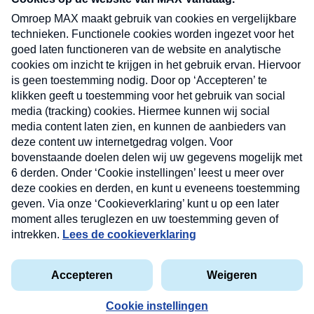
uw mailbox.
Verzend
Nieuwsbrief
Neem hier een gratis abonnement op onze
nieuwsbrief. Elke vrijdag- en dinsdagochtend in uw
mailbox.
Contact
Algemene voorwaarden
Privacyverklaring
Cookieverklaring
Kwetsbaarheid melden
privacyverklaring
Copyright © 2026 MAX Vandaag -
Omroep MAX