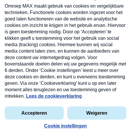
uw mailbox.
Verzend
Nieuwsbrief
Neem hier een gratis abonnement op onze
nieuwsbrief. Elke vrijdag- en dinsdagochtend in uw
mailbox.
Contact
Algemene voorwaarden
Privacyverklaring
Cookieverklaring
Kwetsbaarheid melden
privacyverklaring
Copyright © 2026 MAX Vandaag -
Omroep MAX