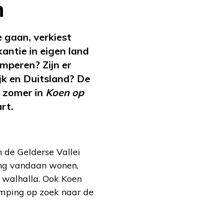
n
 gaan, verkiest
antie in eigen land
amperen? Zijn er
ijk en Duitsland? De
 zomer in
Koen op
rt.
n de Gelderse Vallei
ing vandaan wonen,
l walhalla. Ook Koen
camping op zoek naar de