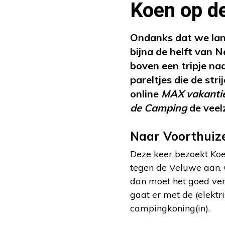
Koen op d
Ondanks dat we lang
bijna de helft van 
boven een tripje na
pareltjes die de str
online
MAX vakant
de Camping
de veel
Naar Voorthuiz
Deze keer bezoekt Koen
tegen de Veluwe aan.
dan moet het goed vert
gaat er met de (elektr
campingkoning(in).