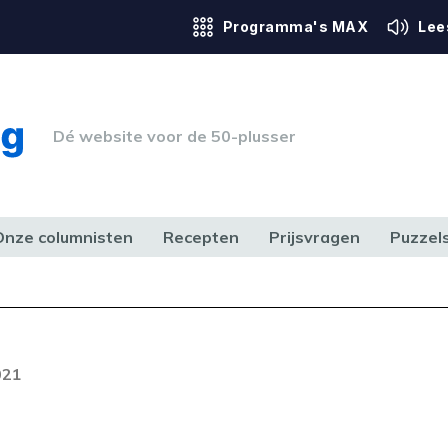
Programma's MAX
Lee
Dé website voor de 50-plusser
Onze columnisten
Recepten
Prijsvragen
Puzzel
ERK & RECHT
GEZONDHEID & SPORT
HUIS, TUIN & HOBBY
MEDIA & 
021