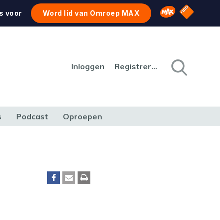
NPO Star
Omroep MAX
s voor
Word lid van Omroep MAX
Inloggen
Registreren
s
Podcast
Oproepen
CULTUUR
NATUUR & MILIEU
REIZEN & VERKEER