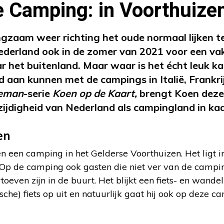
e Camping: in Voorthuize
zaam weer richting het oude normaal lijken te
Nederland ook in de zomer van 2021 voor een vak
ar het buitenland. Maar waar is het écht leuk k
ijd aan kunnen met de campings in Italië, Frankr
ieman
-serie
Koen op de Kaart,
brengt Koen deze
zijdigheid van Nederland als campingland in kaa
en
 een camping in het Gelderse Voorthuizen. Het ligt i
 Op de camping ook gasten die niet ver van de camp
oeven zijn in de buurt. Het blijkt een fiets- en wande
ische) fiets op uit en natuurlijk gaat hij ook op deze 