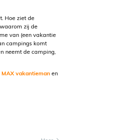
. Hoe ziet de
 waarom zij de
rme van (een vakantie
aan campings komt
Koen neemt de camping,
a
MAX vakantieman
en