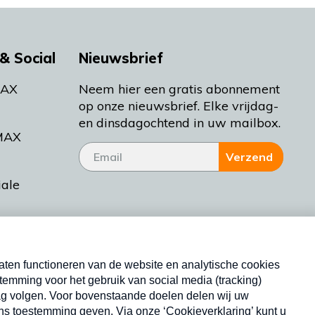
& Social
Nieuwsbrief
MAX
Neem hier een gratis abonnement
op onze nieuwsbrief. Elke vrijdag-
en dinsdagochtend in uw mailbox.
MAX
Verzend
iale
tieman
ctueel
Nieuwsbrief
d Bakt
Neem hier een gratis abonnement op onze