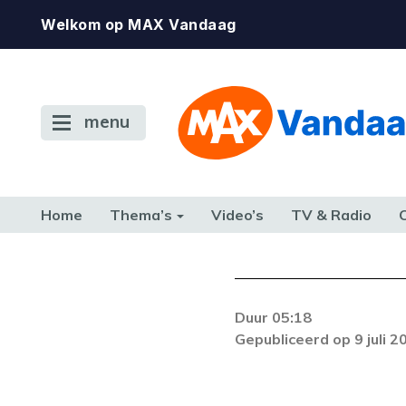
Welkom op MAX Vandaag
menu
Home
Thema’s
Video’s
TV & Radio
CONSUMENT
ETEN & DRINKEN
FAMILIE & RELATIE
GELD, W
TERUG NAAR TOEN
Duur 05:18
Gepubliceerd op 9 juli 2