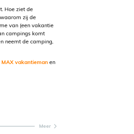
. Hoe ziet de
 waarom zij de
rme van (een vakantie
aan campings komt
Koen neemt de camping,
a
MAX vakantieman
en
Meer