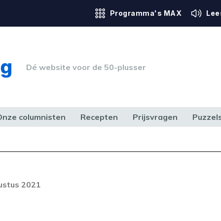
Programma's MAX
Lee
Dé website voor de 50-plusser
Onze columnisten
Recepten
Prijsvragen
Puzzel
ERK & RECHT
GEZONDHEID & SPORT
HUIS, TUIN & HOBBY
MEDIA & 
ustus 2021