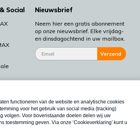
& Social
Nieuwsbrief
MAX
Neem hier een gratis abonnement
op onze nieuwsbrief. Elke vrijdag-
en dinsdagochtend in uw mailbox.
MAX
Verzend
iale
tieman
ctueel
Nieuwsbrief
d Bakt
Neem hier een gratis abonnement op onze
nieuwsbrief. Elke vrijdag- en dinsdagochtend in uw
mailbox.