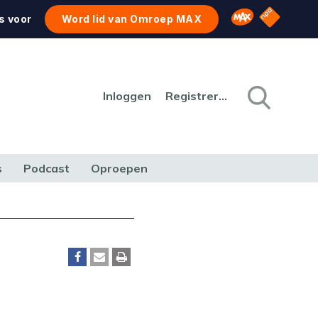
NPO Star
Omroep MAX
s voor
Word lid van Omroep MAX
Inloggen
Registreren
s
Podcast
Oproepen
CULTUUR
NATUUR & MILIEU
REIZEN & VERKEER