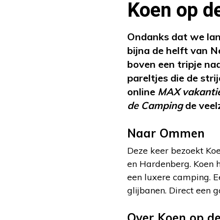
Koen op d
Ondanks dat we lang
bijna de helft van 
boven een tripje na
pareltjes die de str
online
MAX vakant
de Camping
de veel
Naar Ommen
Deze keer bezoekt Koe
en Hardenberg. Koen h
een luxere camping. 
glijbanen. Direct ee
Over Koen op d