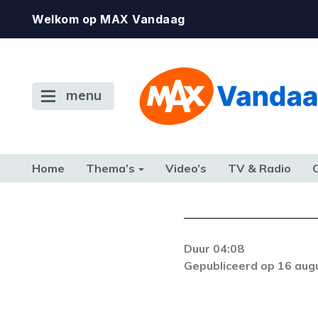
Welkom op MAX Vandaag
menu
Home
Thema’s
Video’s
TV & Radio
CONSUMENT
ETEN & DRINKEN
FAMILIE & RELATIE
GELD, W
TERUG NAAR TOEN
Duur 04:08
Gepubliceerd op 16 aug