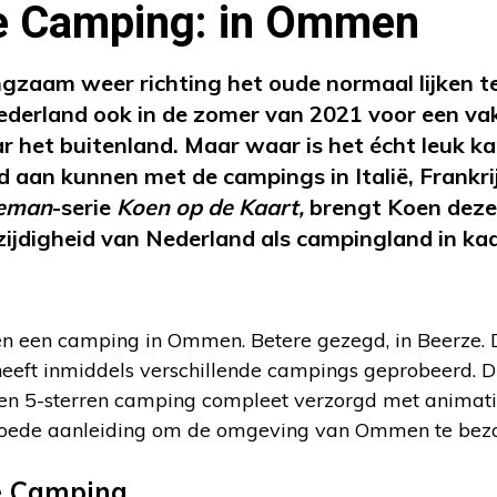
e Camping: in Ommen
zaam weer richting het oude normaal lijken te
Nederland ook in de zomer van 2021 voor een vak
ar het buitenland. Maar waar is het écht leuk k
ijd aan kunnen met de campings in Italië, Frankr
ieman
-serie
Koen op de Kaart,
brengt Koen deze
zijdigheid van Nederland als campingland in kaa
n een camping in Ommen. Betere gezegd, in Beerze. 
eeft inmiddels verschillende campings geprobeerd. Dit
Een 5-sterren camping compleet verzorgd met animat
n goede aanleiding om de omgeving van Ommen te bez
e Camping