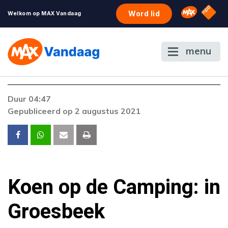
NPO S
Omroep 
Word lid
Welkom op MAX Vandaag
menu
Duur 04:47
Gepubliceerd op 2 augustus 2021
Koen op de Camping: in
Groesbeek