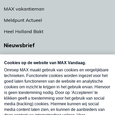
MAX vakantieman
Meldpunt Actueel
Heel Holland Bakt
Nieuwsbrief
Neem hier een gratis abonnement op onze
nieuwsbrief. Elke vrijdag- en dinsdagochtend in
uw mailbox.
Verzend