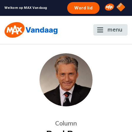
NPO S
Omroep 
Word lid
Welkom op MAX Vandaag
menu
Column