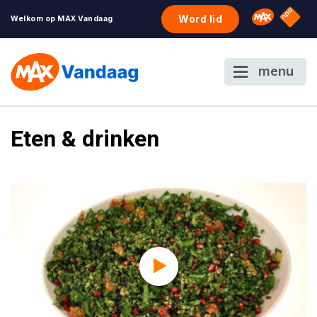
NPO S
Omroep 
Word lid
Welkom op MAX Vandaag
menu
Eten & drinken