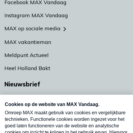
Facebook MAX Vandaag
Instagram MAX Vandaag
MAX op sociale media
MAX vakantieman
Meldpunt Actueel
Heel Holland Bakt
Nieuwsbrief
Neem hier een gratis abonnement op onze
nieuwsbrief. Elke vrijdag- en dinsdagochtend in
uw mailbox.
Verzend