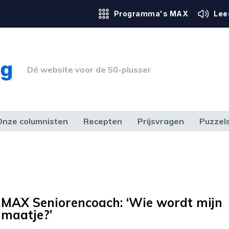
Programma's MAX
Lee
Dé website voor de 50-plusser
Onze columnisten
Recepten
Prijsvragen
Puzzel
ERK & RECHT
GEZONDHEID & SPORT
HUIS, TUIN & HOBBY
MEDIA & 
MAX Seniorencoach: ‘Wie wordt mijn
maatje?’