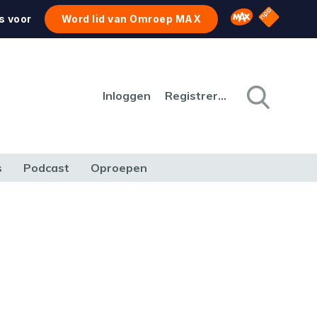
NPO Star
Omroep MAX
s voor
Word lid van Omroep MAX
Inloggen
Registreren
s
Podcast
Oproepen
CULTUUR
NATUUR & MILIEU
REIZEN & VERKEER