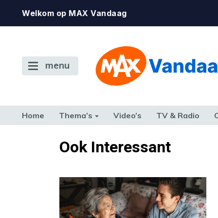
Welkom op MAX Vandaag
menu
Home
Thema’s
Video’s
TV & Radio
CONSUMENT
ETEN & DRINKEN
FAMILIE & RELATIE
GELD, W
Ook Interessant
TERUG NAAR TOEN