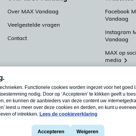
Over MAX Vandaag
Facebook 
Vandaag
Veelgestelde vragen
Instagram 
Contact
Vandaag
MAX op soc
media
MAX vakan
Meldpunt A
Heel Hollan
aarden
Privacyverklaring
Cookieverklaring