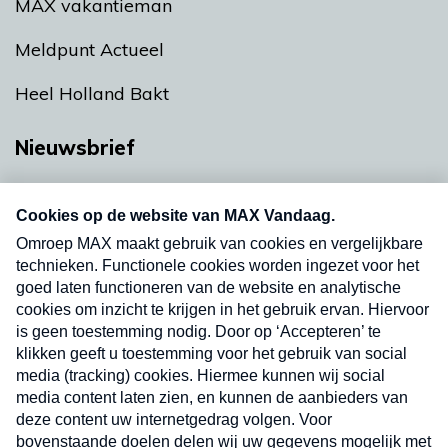
MAX vakantieman
Meldpunt Actueel
Heel Holland Bakt
Nieuwsbrief
Neem hier een gratis abonnement op onze
nieuwsbrief. Elke vrijdag- en dinsdagochtend in
uw mailbox.
Verzend