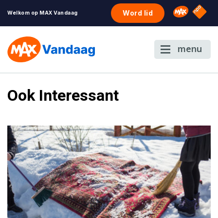
NPO S
Omroep 
Word lid
Welkom op MAX Vandaag
menu
Ook Interessant