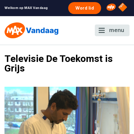
NPO S
Omroep 
Word lid
Welkom op MAX Vandaag
menu
Televisie De Toekomst is
Grijs