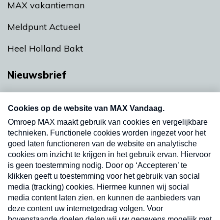
MAX vakantieman
Meldpunt Actueel
Heel Holland Bakt
Nieuwsbrief
Neem hier een gratis abonnement op onze
nieuwsbrief. Elke vrijdag- en dinsdagochtend in
uw mailbox.
Verzend