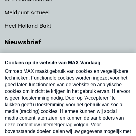
Meldpunt Actueel
Heel Holland Bakt
Nieuwsbrief
Neem hier een gratis abonnement op onze
nieuwsbrief. Elke vrijdag- en dinsdagochtend in
uw mailbox.
Verzend