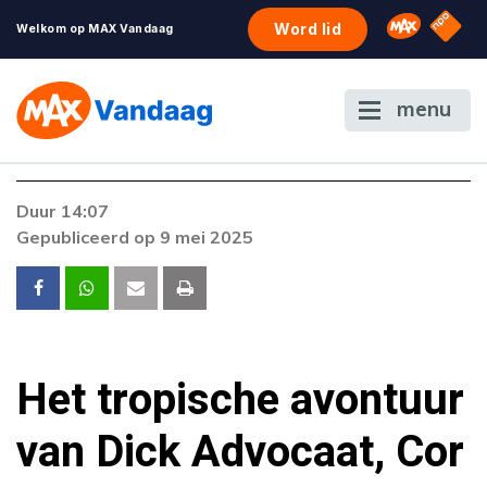
NPO S
Omroep 
Word lid
Welkom op MAX Vandaag
menu
Foutcode 6001
Duur 14:07
Er is een licentie-fout opgetreden. Als het
Gepubliceerd op 9 mei 2025
probleem zich blijft voordoen, neem dan
contact op met onze klantenservice.
Het tropische avontuur
van Dick Advocaat, Cor