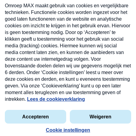
uw mailbox.
Verzend
Nieuwsbrief
Neem hier een gratis abonnement op onze
nieuwsbrief. Elke vrijdag- en dinsdagochtend in uw
mailbox.
Contact
Algemene voorwaarden
Privacyverklaring
Cookieverklaring
Kwetsbaarheid melden
privacyverklaring
Copyright © 2026 MAX Vandaag -
Omroep MAX