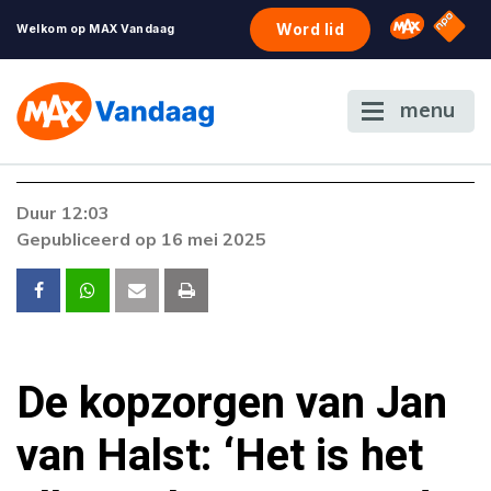
NPO S
Omroep 
Word lid
Welkom op MAX Vandaag
menu
Foutcode 6001
Duur 12:03
Er is een licentie-fout opgetreden. Als het
Gepubliceerd op 16 mei 2025
probleem zich blijft voordoen, neem dan
contact op met onze klantenservice.
De kopzorgen van Jan
van Halst: ‘Het is het