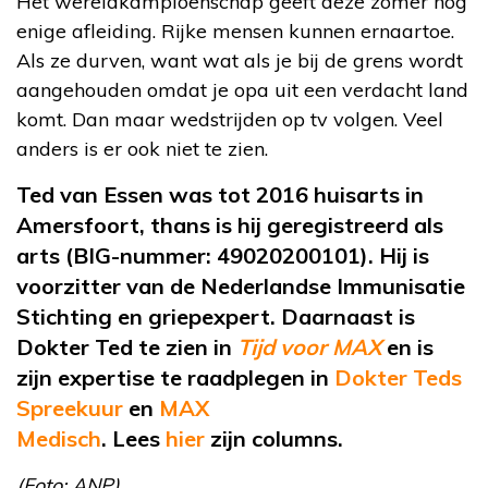
Het wereldkampioenschap geeft deze zomer nog
enige afleiding. Rijke mensen kunnen ernaartoe.
Als ze durven, want wat als je bij de grens wordt
aangehouden omdat je opa uit een verdacht land
komt. Dan maar wedstrijden op tv volgen. Veel
anders is er ook niet te zien.
Ted van Essen
was
tot 2016 huisarts in
Amersfoort
, thans is hij geregistreerd als
arts (BIG-nummer: 49020200101).
Hij is
voorzitter van de Nederlandse Immunisatie
Stichting en griepexpert. Daarnaast is
Dokter Ted te zien in
Tijd voor MAX
en is
zijn expertise te raadplegen in
Dokter Teds
Spreekuur
en
MAX
Medisch
.
Lees
hier
zijn
columns.
(Foto: ANP)