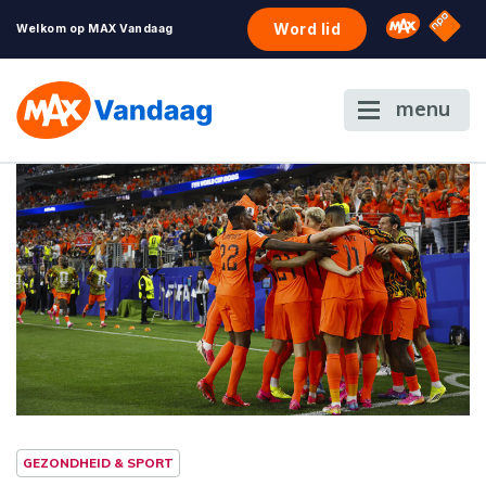
NPO S
Omroep 
Word lid
Welkom op MAX Vandaag
menu
GEZONDHEID & SPORT