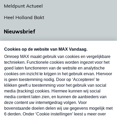
Meldpunt Actueel
Heel Holland Bakt
Nieuwsbrief
Neem hier een gratis abonnement op onze
nieuwsbrief. Elke vrijdag- en dinsdagochtend in
uw mailbox.
Verzend