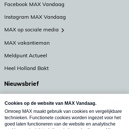
Facebook MAX Vandaag
Instagram MAX Vandaag
MAX op sociale media
MAX vakantieman
Meldpunt Actueel
Heel Holland Bakt
Nieuwsbrief
Neem hier een gratis abonnement op onze
nieuwsbrief. Elke vrijdag- en dinsdagochtend in
uw mailbox.
Verzend