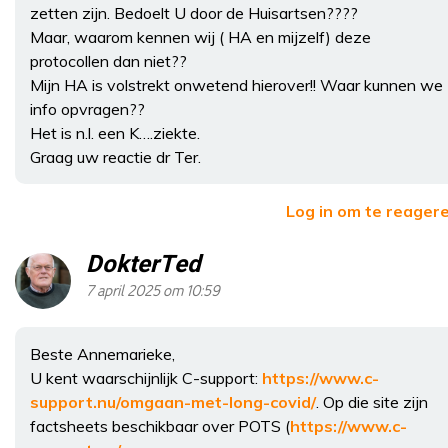
zetten zijn. Bedoelt U door de Huisartsen????
Maar, waarom kennen wij ( HA en mijzelf) deze
protocollen dan niet??
Mijn HA is volstrekt onwetend hierover!! Waar kunnen we
info opvragen??
Het is n.l. een K….ziekte.
Graag uw reactie dr Ter.
Log in om te reager
DokterTed
7 april 2025 om 10:59
Beste Annemarieke,
U kent waarschijnlijk C-support:
https://www.c-
support.nu/omgaan-met-long-covid/
. Op die site zijn
factsheets beschikbaar over POTS (
https://www.c-