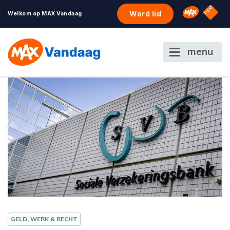
NPO S
Omroep 
Word lid
Welkom op MAX Vandaag
menu
GELD, WERK & RECHT