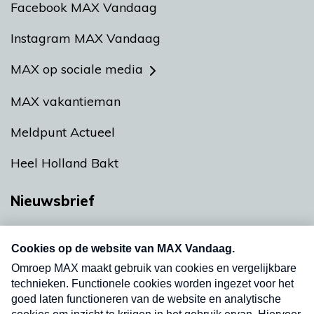
Facebook MAX Vandaag
Instagram MAX Vandaag
MAX op sociale media
MAX vakantieman
Meldpunt Actueel
Heel Holland Bakt
Nieuwsbrief
Neem hier een gratis abonnement op onze
nieuwsbrief. Elke vrijdag- en dinsdagochtend in
uw mailbox.
Verzend