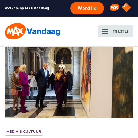
NPO S
Omroep 
Word lid
Welkom op MAX Vandaag
menu
MEDIA & CULTUUR