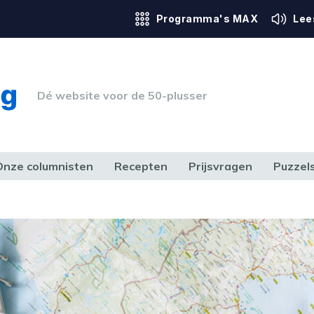
Programma's MAX
Lee
Dé website voor de 50-plusser
Onze columnisten
Recepten
Prijsvragen
Puzzel
ERK & RECHT
GEZONDHEID & SPORT
HUIS, TUIN & HOBBY
MEDIA & 