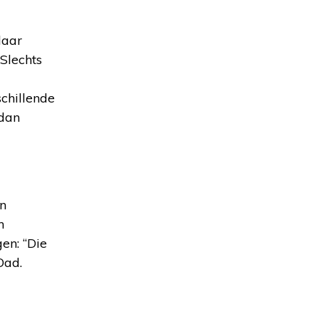
daar
Slechts
chillende
 dan
en
n
en: “Die
Oad.