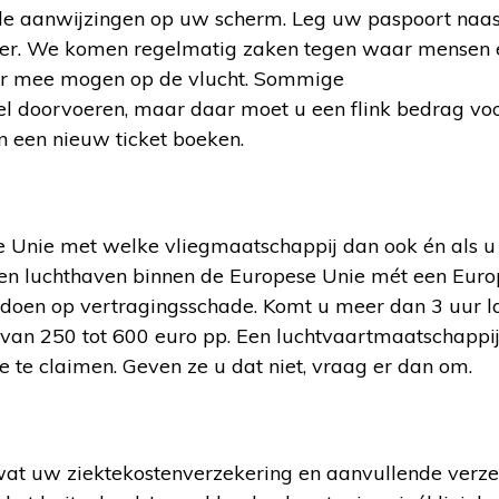
alle aanwijzingen op uw scherm. Leg uw paspoort naast
keer. We komen regelmatig zaken tegen waar mensen é
eer mee mogen op de vlucht. Sommige
l doorvoeren, maar daar moet u een flink bedrag voo
en een nieuw ticket boeken.
e Unie met welke vliegmaatschappij dan ook én als u 
een luchthaven binnen de Europese Unie mét een Eur
 doen op vertragingsschade. Komt u meer dan 3 uur l
van 250 tot 600 euro pp. Een luchtvaartmaatschappij
 te claimen. Geven ze u dat niet, vraag er dan om.
 wat uw ziektekostenverzekering en aanvullende verz