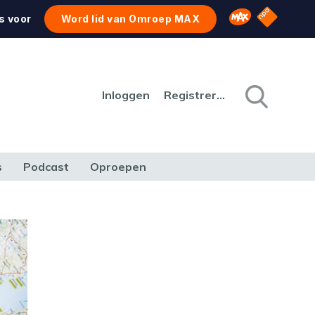
NPO Star
Omroep MAX
s voor
Word lid van Omroep MAX
Inloggen
Registreren
s
Podcast
Oproepen
CULTUUR
NATUUR & MILIEU
REIZEN & VERKEER