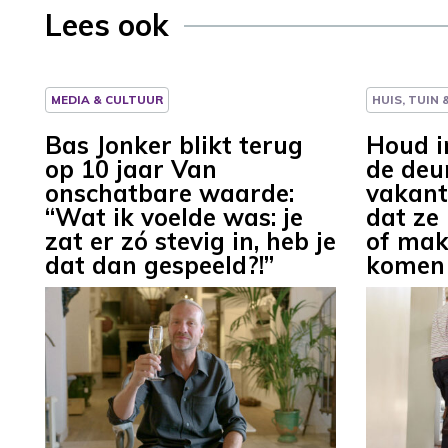
Lees ook
MEDIA & CULTUUR
HUIS, TUIN
Bas Jonker blikt terug
Houd i
op 10 jaar Van
de deu
onschatbare waarde:
vakant
“Wat ik voelde was: je
dat ze
zat er zó stevig in, heb je
of mak
dat dan gespeeld?!”
komen