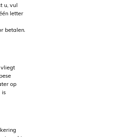
 u, vul
én letter
r betalen.
vliegt
opese
ater op
 is
ekering