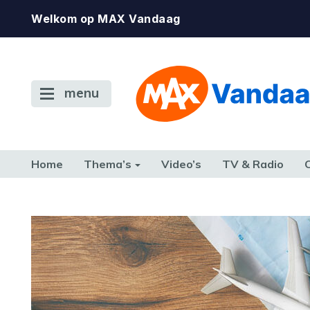
Welkom op MAX Vandaag
menu
Home
Thema’s
Video’s
TV & Radio
CONSUMENT
ETEN & DRINKEN
FAMILIE & RELATIE
GELD, W
TERUG NAAR TOEN