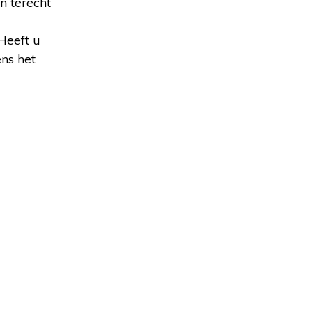
n terecht
Heeft u
ens het