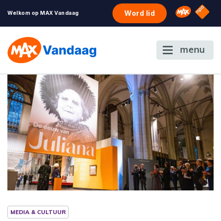
NPO S
Omroep 
Word lid
Welkom op MAX Vandaag
menu
MEDIA & CULTUUR