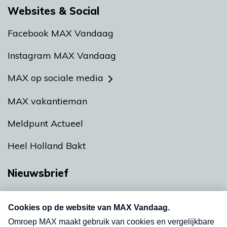
Websites & Social
Facebook MAX Vandaag
Instagram MAX Vandaag
MAX op sociale media
MAX vakantieman
Meldpunt Actueel
Heel Holland Bakt
Nieuwsbrief
Neem hier een gratis abonnement op onze
nieuwsbrief. Elke vrijdag- en dinsdagochtend in
uw mailbox.