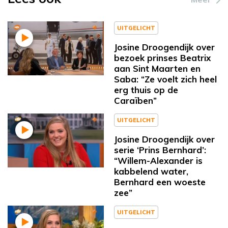
UITGELICHT
Josine Droogendijk over
bezoek prinses Beatrix
aan Sint Maarten en
Saba: “Ze voelt zich heel
erg thuis op de
Caraïben”
UITGELICHT
Josine Droogendijk over
serie ‘Prins Bernhard’:
“Willem-Alexander is
kabbelend water,
Bernhard een woeste
zee”
UITGELICHT