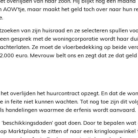
et overlijden van haar zoon. Hij blijkt nog een maand
en AOW’tje, maar maakt het geld toch over naar hun r
e.
tzoeken van zijn huisraad en ze selecteren spullen vo
 een gesprek met de woningcorporatie wordt haar dui
achterlaten. Ze moet de vloerbedekking op beide ver
 2.000 euro. Mevrouw belt ons en zegt dat ze dat geld 
het overlijden het huurcontract opzegt. En dat de won
ie in feite niet kunnen wachten. Tot nog toe zijn dit vo
 als handelingen waarmee de erfenis wordt aanvaard.
beschikkingsdaden’ gaat doen. Door te bepalen wat 
p Marktplaats te zitten of naar een kringloopwinkel 