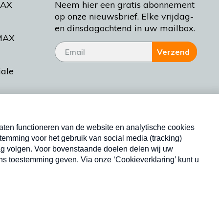
MAX
Neem hier een gratis abonnement
op onze nieuwsbrief. Elke vrijdag-
en dinsdagochtend in uw mailbox.
MAX
Verzend
iale
tieman
ctueel
Nieuwsbrief
d Bakt
Neem hier een gratis abonnement op onze
nieuwsbrief. Elke vrijdag- en dinsdagochtend in uw
mailbox.
Copyright © 2026 MAX Vandaag -
Omroep MAX
privacyverklaring