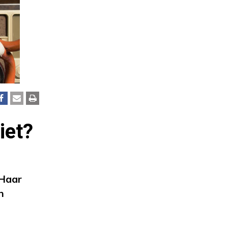
iet?
 Haar
n