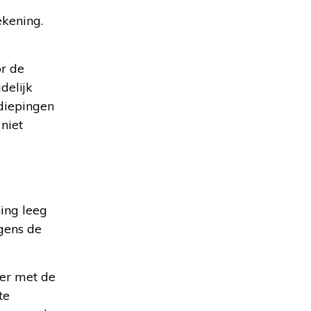
ekening.
or de
delijk
diepingen
niet
ing leeg
lgens de
er met de
te