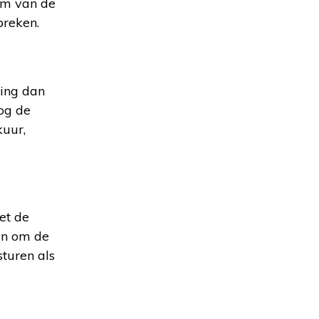
am van de
preken.
ding dan
nog de
kuur,
et de
en om de
turen als