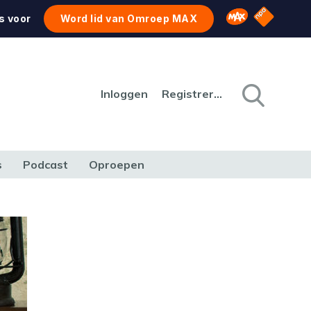
NPO Star
Omroep MAX
s voor
Word lid van Omroep MAX
Inloggen
Registreren
s
Podcast
Oproepen
CULTUUR
NATUUR & MILIEU
REIZEN & VERKEER