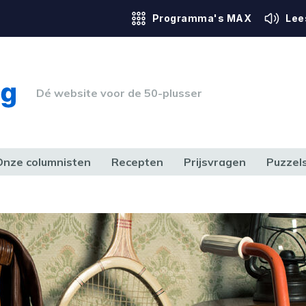
Programma's MAX
Lee
Dé website voor de 50-plusser
Onze columnisten
Recepten
Prijsvragen
Puzzel
ERK & RECHT
GEZONDHEID & SPORT
HUIS, TUIN & HOBBY
MEDIA & 