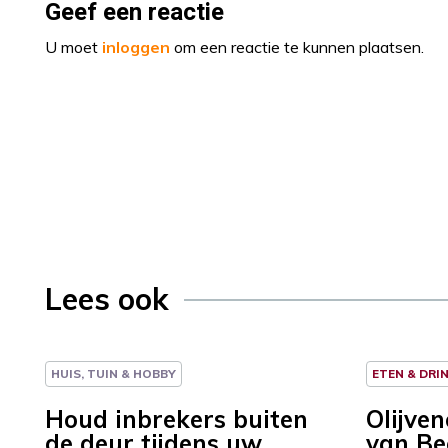
Geef een reactie
U moet
inloggen
om een reactie te kunnen plaatsen.
Lees ook
HUIS, TUIN & HOBBY
ETEN & DRI
Houd inbrekers buiten
Olijve
de deur tijdens uw
van Be