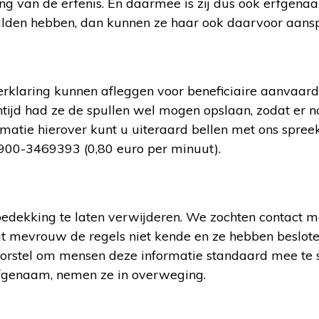
g van de erfenis. En daarmee is zij dus ook erfgena
hulden hebben, dan kunnen ze haar ook daarvoor aans
rklaring kunnen afleggen voor beneficiaire aanvaar
ntijd had ze de spullen wel mogen opslaan, zodat er 
matie hierover kunt u uiteraard bellen met ons spree
0-3469393 (0,80 euro per minuut).
edekking te laten verwijderen. We zochten contact m
dat mevrouw de regels niet kende en ze hebben beslot
oorstel om mensen deze informatie standaard mee te s
rfgenaam, nemen ze in overweging.