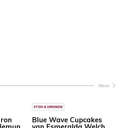
Meer
ETEN & DRINKEN
aron
Blue Wave Cupcakes
llemun
van Esmeralda Welch