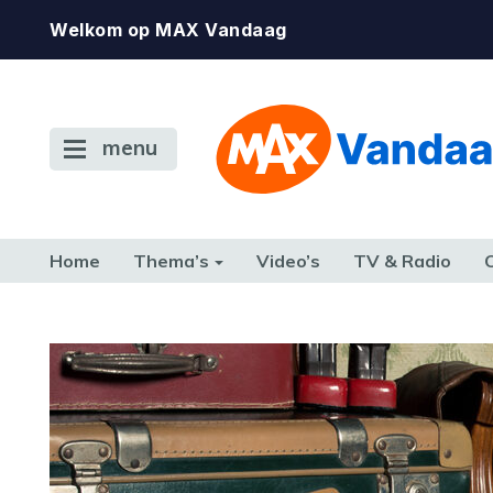
Welkom op MAX Vandaag
menu
Home
Thema’s
Video’s
TV & Radio
CONSUMENT
ETEN & DRINKEN
FAMILIE & RELATIE
GELD, W
TERUG NAAR TOEN