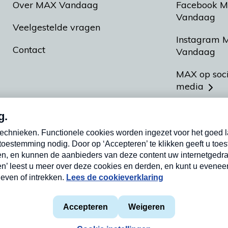
Over MAX Vandaag
Facebook 
Vandaag
Veelgestelde vragen
Instagram 
Contact
Vandaag
MAX op soc
media
MAX vakan
Meldpunt A
Heel Hollan
aarden
Privacyverklaring
Cookieverklaring