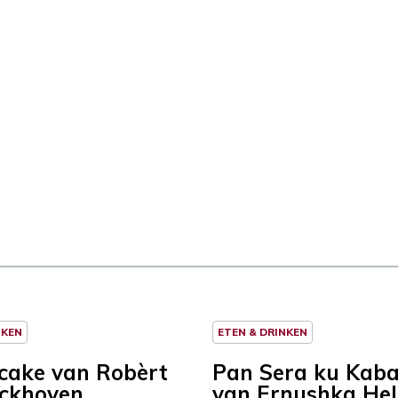
NKEN
ETEN & DRINKEN
ncake van Robèrt
Pan Sera ku Kab
ckhoven
van Ernushka He