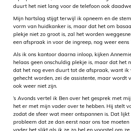
duurt het niet lang voor de telefoon ook daadwe
Mijn hartslag stijgt terwijl ik opneem en de ste
vorm van huidkanker is, maar dat het om basaal
plekje niet zo groot is, zal het worden weggesn
een afspraak in voor de ingreep, nog weer eens 
Als ik ons kantoor daarna inloop, kijken Annemi
helaas geen onschuldig plekje is, maar dat het n
dat het nog even duurt tot de afspraak, want ik
gehecht worden, zei de assistente, maar wordt v
ook weer niet zijn.
‘s Avonds vertel ik Ben over het gesprek met mi
het er met mijn vader over te hebben. Hij stelt 
zodat de sfeer wat meer ontspannen is. Dat lij
probleem dat ze dan eerst naar ons toe moeten ri
vader het slikt als ik ze zo bel en voorstel om 