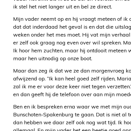
ik stel het niet langer uit en bel ze direct.
Mijn vader neemt op en hij vraagt meteen of ik 
dat dat inderdaad het geval is en dat die uitsla
weken onder het mes moet. Hij vat mijn verhaa
er zelf ook graag nog even over wil spreken. Ma
Ik hoor hem zuchten, maar hij ontdooit meteen wee
maar hen uitnodig op onze boot.
Maar dan zeg ik dat we ze dan morgenvroeg komen
afwijzend op. “Ik kan heel goed zelf rijden, Maria
zal ik me er voor deze keer niet tegen verzetten
en dan geeft hij de telefoon over aan mijn moede
Ben en ik bespreken erna waar we met mijn oude
Bunschoten-Spakenburg te gaan. Dat is niet al 
dan hebben we daar zelf ook nog wat tijd. Ik ho
allemaal. En mijn vader het een beetje goed op