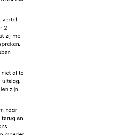
 vertel
r 2
t zij me
spreken.
bben,
niet al te
 uitslag,
len zijn
om naar
 terug en
ons
ijn moeder