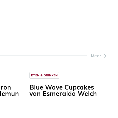
Meer
ETEN & DRINKEN
aron
Blue Wave Cupcakes
llemun
van Esmeralda Welch