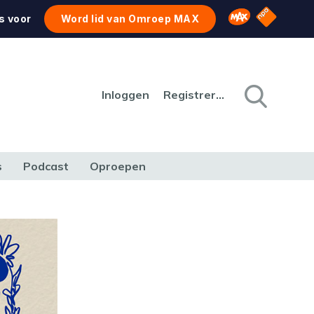
NPO Star
Omroep MAX
s voor
Word lid van Omroep MAX
Inloggen
Registreren
s
Podcast
Oproepen
CULTUUR
NATUUR & MILIEU
REIZEN & VERKEER