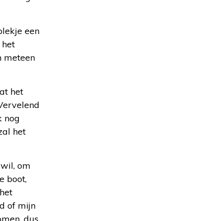
plekje een
 het
en meteen
at het
 Vervelend
k nog
zal het
 wil, om
e boot,
het
d of mijn
komen, dus