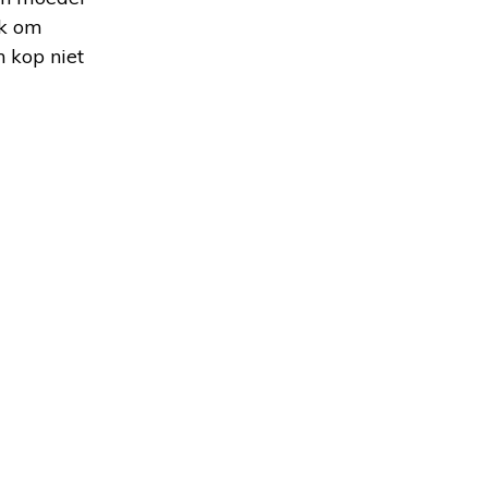
ok om
n kop niet