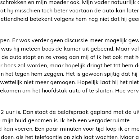
schrokken en mijn moeder ook. Mijn vader natuurlijk
t hij misschien toch beter voortaan de auto kan laten
ttendheid betekent volgens hem nog niet dat hij gee
apen. Er was verder geen discussie meer mogelijk ge
, was hij meteen boos de kamer uit gebeend. Maar vo
n de auto stapt en ze vroeg aan mij of ik het ook met 
r boos zal worden, maar hopelijk dringt het tot hem d
n het tegen hem zeggen. Het is gewoon spijtig dat hij
ttelijk niet meer gemogen. Hopelijk laat hij het niet 
is gekomen om het hoofdstuk auto af te sluiten. Hoe ver
g 2 uur is. Dan staat de belafspraak gepland met de ui
p mijn huid genomen is. Ik heb een vergaderruimte
d kan voeren. Een paar minuten voor tijd loop ik er me
doen, als het telefoontje op zich laat wachten. Maar 