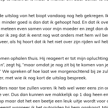
de uitslag van het biopt vandaag nog heb gekregen. Ik
g minder goed is dan dat ik gehoopt had. En dat ik ove
l meteen even samen voor mijn moeder en zegt dan da
ar ik zeg dat ik eerst nog wat anders met hem wil be
r, als hij hoort dat ik het niet over zijn rijden wil he
 ophalen thuis. Hij reageert er tot mijn opluchting 
n”, zegt hij, “maar omdat je nog zit bij te komen van je
.” We spreken af hoe laat we morgenochtend bij ze zul
r, met wie ik nog kort de uitslag bespreek.
rs naar toe zullen varen. Ik heb wel weer eens zin 
te ver. Dus dan kunnen we makkelijk op 1 dag heen en
op maar dat het een beetje een leuk uitje wordt voor 
neemt wanneer ik het autorijden bij hem aankaart. M