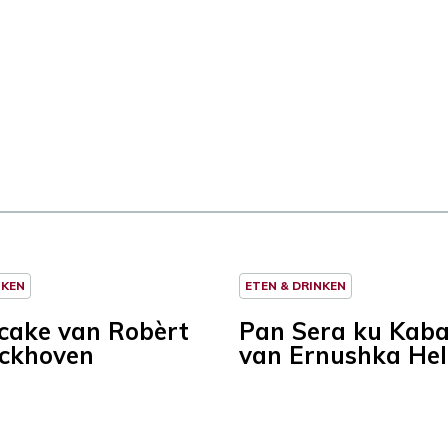
NKEN
ETEN & DRINKEN
ncake van Robèrt
Pan Sera ku Kab
ckhoven
van Ernushka He