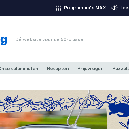
Programma's MAX
Lee
Dé website voor de 50-plusser
Onze columnisten
Recepten
Prijsvragen
Puzzel
ERK & RECHT
GEZONDHEID & SPORT
HUIS, TUIN & HOBBY
MEDIA & 