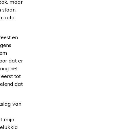
 ook, maar
 staan,
n auto
weest en
lgens
hem
oor dat er
 nog net
eerst tot
velend dat
tslag van
t mijn
gelukkig