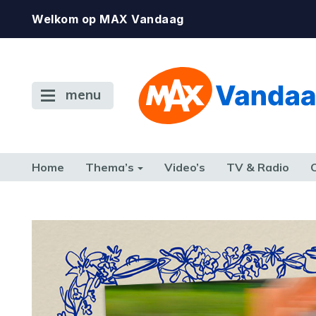
Welkom op MAX Vandaag
menu
Home
Thema’s
Video’s
TV & Radio
CONSUMENT
ETEN & DRINKEN
FAMILIE & RELATIE
GELD, W
TERUG NAAR TOEN