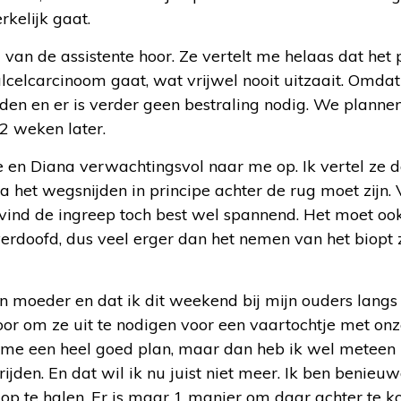
rkelijk gaat.
m van de assistente hoor. Ze vertelt me helaas dat het 
celcarcinoom gaat, wat vrijwel nooit uitzaait. Omdat
eden en er is verder geen bestraling nodig. We plann
2 weken later.
e en Diana verwachtingsvol naar me op. Ik vertel ze d
a het wegsnijden in principe achter de rug moet zijn.
 vind de ingreep toch best wel spannend. Het moet oo
erdoofd, dus veel erger dan het nemen van het biopt 
jn moeder en dat ik dit weekend bij mijn ouders langs
voor om ze uit te nodigen voor een vaartochtje met onz
kt me een heel goed plan, maar dan heb ik wel meteen 
jden. En dat wil ik nu juist niet meer. Ik ben benieuw
ze op te halen. Er is maar 1 manier om daar achter te 