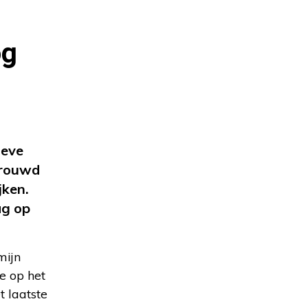
og
ieve
trouwd
jken.
ag op
mijn
e op het
t laatste