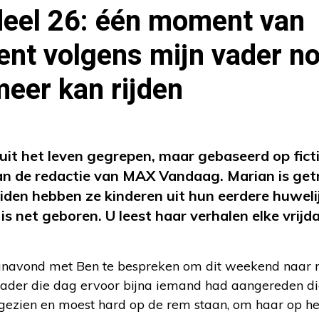
deel 26: één moment van
ent volgens mijn vader n
meer kan rijden
 uit het leven gegrepen, maar gebaseerd op fict
van de redactie van MAX Vandaag. Marian is ge
iden hebben ze kinderen uit hun eerdere huweli
e
is net geboren. U leest haar verhalen elke vrijd
 vanavond met Ben te bespreken om dit weekend naar 
vader die dag ervoor bijna iemand had aangereden di
 gezien en moest hard op de rem staan, om haar op he