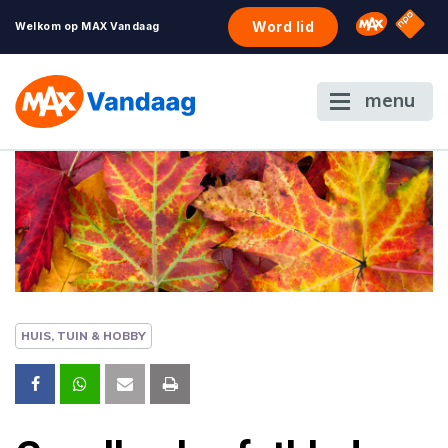
NPO S
Omroep 
Word lid
Welkom op MAX Vandaag
menu
HUIS, TUIN & HOBBY