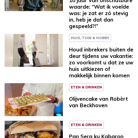
10 jaar Van onschatbare
waarde: “Wat ik voelde
was: je zat er zó stevig
in, heb je dat dan
gespeeld?!”
HUIS, TUIN & HOBBY
Houd inbrekers buiten de
deur tijdens uw vakantie:
zo voorkomt u dat ze uw
huis uitkiezen of
makkelijk binnen komen
ETEN & DRINKEN
Olijvencake van Robèrt
van Beckhoven
ETEN & DRINKEN
Pan Sera ku Kabaron