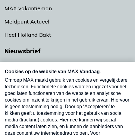
MAX vakantieman
Meldpunt Actueel
Heel Holland Bakt
Nieuwsbrief
Neem hier een gratis abonnement op onze
nieuwsbrief. Elke vrijdag- en dinsdagochtend in
uw mailbox.
Verzend