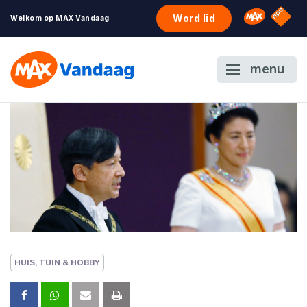
NPO S
Omroep 
Word lid
Welkom op MAX Vandaag
menu
HUIS, TUIN & HOBBY