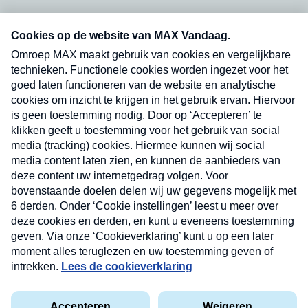
Neem hier een gratis abonnement op onze
nieuwsbrief. Elke vrijdag- en dinsdagochtend in
uw mailbox.
Verzend
Nieuwsbrief
Neem hier een gratis abonnement op onze
nieuwsbrief. Elke vrijdag- en dinsdagochtend in uw
mailbox.
Contact
Algemene voorwaarden
Privacyverklaring
Cookieverklaring