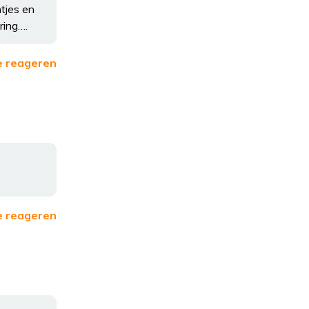
tjes en
ring….
e reageren
e reageren