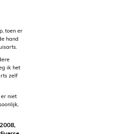
, toen er
 de hand
isarts.
dere
eg ik het
rts zelf
er niet
oonlijk,
 2008,
diverse