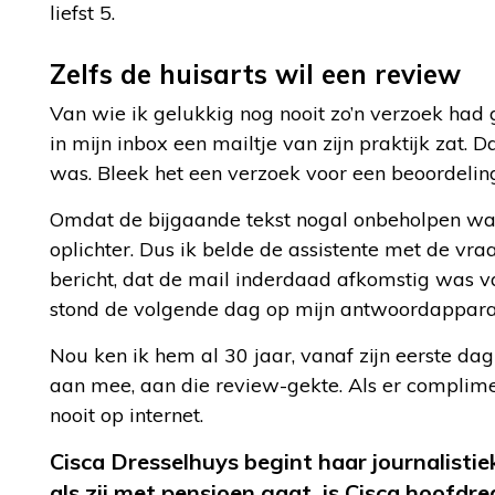
liefst 5.
Zelfs de huisarts wil een review
Van wie ik gelukkig nog nooit zo’n verzoek had 
in mijn inbox een mailtje van zijn praktijk zat.
was. Bleek het een verzoek voor een beoordeling te
Omdat de bijgaande tekst nogal onbeholpen was, d
oplichter. Dus ik belde de assistente met de vra
bericht, dat de mail inderdaad afkomstig was va
stond de volgende dag op mijn antwoordapparaat:
Nou ken ik hem al 30 jaar, vanaf zijn eerste dag
aan mee, aan die review-gekte. Als er compliment
nooit op internet.
Cisca
Dresselhuys
begint haar journalistie
als zij met pensioen gaat, is Cisca hoofd