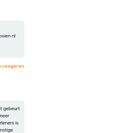
ooien nl
e
e reageren
at gebeurt
 meer
leners is
unstige