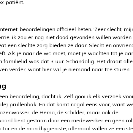
x-patiënt.
nternet-beoordelingen officieel heten. ‘Zeer slecht, m
rrie, ik zou er nog niet dood gevonden willen worden
Wat een slechte zorg bieden ze daar. Slecht en onvriend
eft. Als je naar de wc moet, moet je wachten tot je aa
jn familielid was dat 3 uur. Schandalig. Het draait al
ven verder, want hier wil je niemand naar toe sturen’.
ng
een beoordeling, dacht ik. Zelf gooi ik elk verzoek voo
ale) prullenbak. En dat komt nogal eens voor, want we
lazenwasser, de Hema, de schilder, maar ook de
e woord bent gestaan door een medewerker en geen ro
ctor en de mondhygiëniste, allemaal willen ze een ste