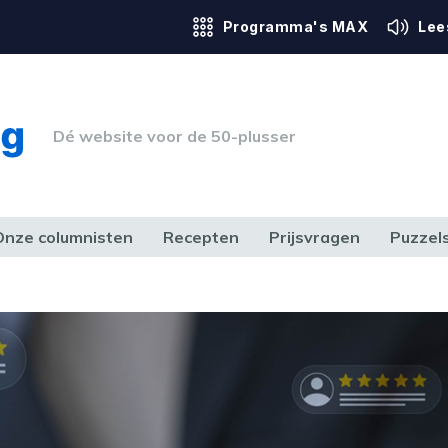
Programma's MAX
Lee
Dé website voor de 50-plusser
Onze columnisten
Recepten
Prijsvragen
Puzzel
ERK & RECHT
GEZONDHEID & SPORT
HUIS, TUIN & HOBBY
MEDIA & 