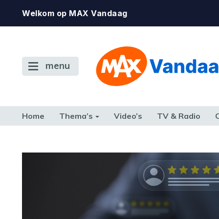
Welkom op MAX Vandaag
menu
Home
Thema’s
Video’s
TV & Radio
CONSUMENT
ETEN & DRINKEN
FAMILIE & RELATIE
GELD, W
TERUG NAAR TOEN