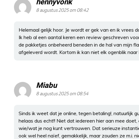
hennyvonk
8 augustus 2025 om 08:42
Helemaal gelijk hoor. Je wordt er gek van en ik vrees 
Ik heb al een aantal keren een review geschreven voor po
de pakketjes onbeheerd beneden in de hal van mijn flat
afgeleverd wordt. Kortom ik kan niet elk ogenblik naar 
Miabu
8 augustus 2025 om 08:54
Sinds ik weet dat je online, tegen betaling!, natuurlijk
helaas dus echt!! Niet dat iedereen hier aan mee doet, 
wie/wat je nog kunt vertrouwen. Dat serieuze instantie
ook wel heel naïef, gemakkelijk, maar zouden ze m.i. 