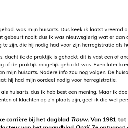
gehad, was mijn huisarts. Dus keek ik laatst vreemd op
 Dat gebeurt nooit, dus ik was nieuwsgierig wat er aan
 zijn, die hij nodig had voor zijn herregistratie als hu
acht ik: de praktijk is gehackt, dit is vast een of an
ag of de praktijk mogelijk gehackt was. Even later kre
n mijn huisarts. Nadere info zou nog volgen. De huisa
 hij had mijn oordeel nodig voor herregistratie.
 als huisarts, dus ik heb best een mening. Maar ik doe 
en of klachten op z’n plaats zijn, geef ik die wel pers
ke carrière bij het dagblad
Trouw
. Van 1981 tot
redacteur van het maandblad
Opzij
. Ze ontvangt 