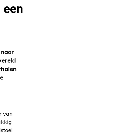
m een
 naar
wereld
rhalen
te
r van
ukkig
stoel