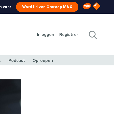
NPO Star
Omroep MAX
s voor
Word lid van Omroep MAX
Inloggen
Registreren
s
Podcast
Oproepen
CULTUUR
NATUUR & MILIEU
REIZEN & VERKEER