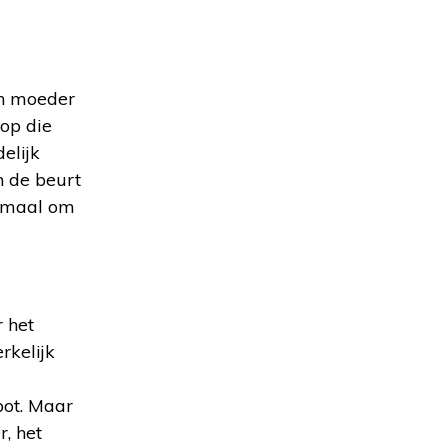
ijn moeder
 op die
elijk
n de beurt
lemaal om
r het
rkelijk
bot. Maar
r, het