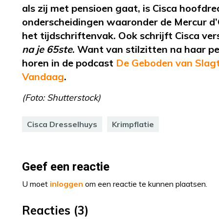
als zij met pensioen gaat, is Cisca hoofd
onderscheidingen waaronder de
Mercur
d
het
tijdschriftenvak
. Ook schrijft Cisca v
na je 65ste
. Want van stilzitten na haar p
horen in de podcast
De Geboden van Slagt
Vandaag
.
(Foto: Shutterstock)
Cisca Dresselhuys
Krimpflatie
Geef een reactie
U moet
inloggen
om een reactie te kunnen plaatsen.
Reacties (3)