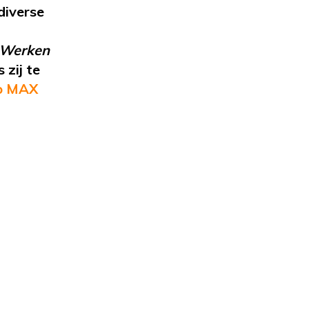
diverse
 Werken
 zij
te
op MAX