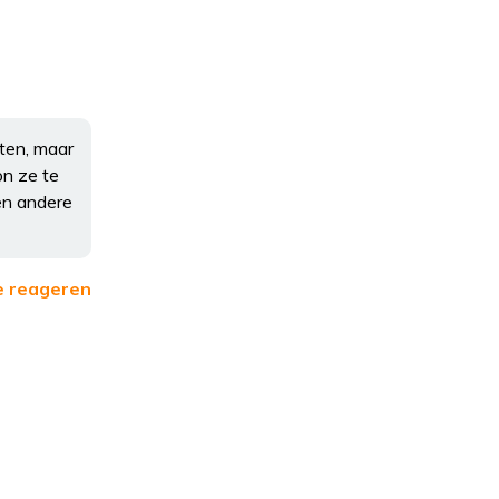
eten, maar
on ze te
een andere
e reageren