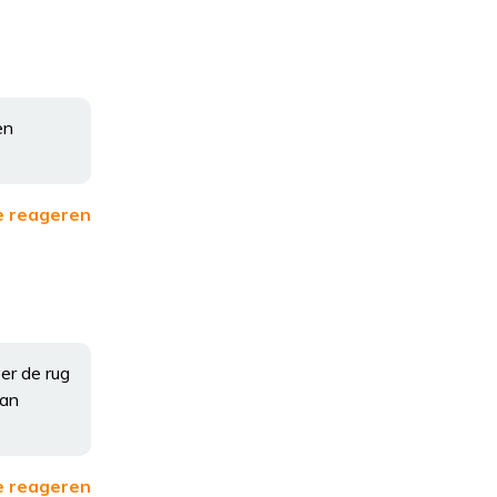
en
e reageren
er de rug
kan
e reageren