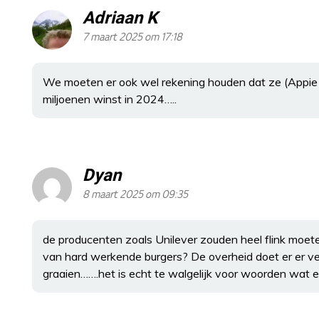
Adriaan K
7 maart 2025 om 17:18
We moeten er ook wel rekening houden dat ze (Appie
miljoenen winst in 2024…..
Dyan
8 maart 2025 om 09:35
de producenten zoals Unilever zouden heel flink moet
van hard werkende burgers? De overheid doet er er ve
graaien…….het is echt te walgelijk voor woorden wat e