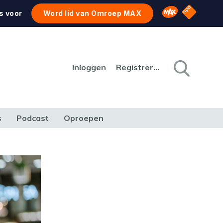
NPO Star
Omroep MAX
s voor
Word lid van Omroep MAX
Inloggen
Registreren
s
Podcast
Oproepen
CULTUUR
NATUUR & MILIEU
REIZEN & VERKEER