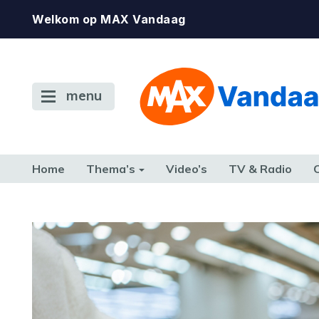
Welkom op MAX Vandaag
menu
Home
Thema’s
Video’s
TV & Radio
CONSUMENT
ETEN & DRINKEN
FAMILIE & RELATIE
GELD, W
TERUG NAAR TOEN