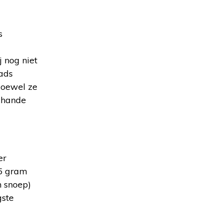
s
 nog niet
pads
 Hoewel ze
Schande
er
85 gram
n snoep)
gste