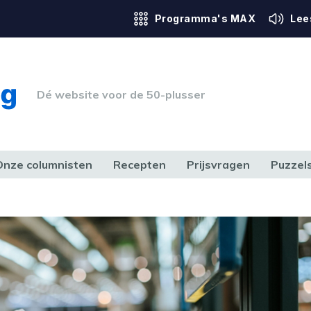
Programma's MAX
Lee
Dé website voor de 50-plusser
Onze columnisten
Recepten
Prijsvragen
Puzzel
ERK & RECHT
GEZONDHEID & SPORT
HUIS, TUIN & HOBBY
MEDIA & 