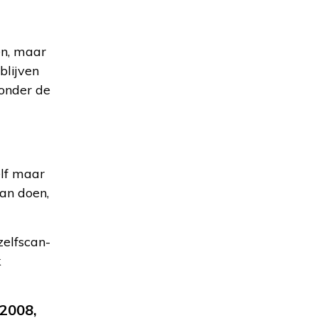
en, maar
blijven
zonder de
elf maar
an doen,
zelfscan-
k
 2008,