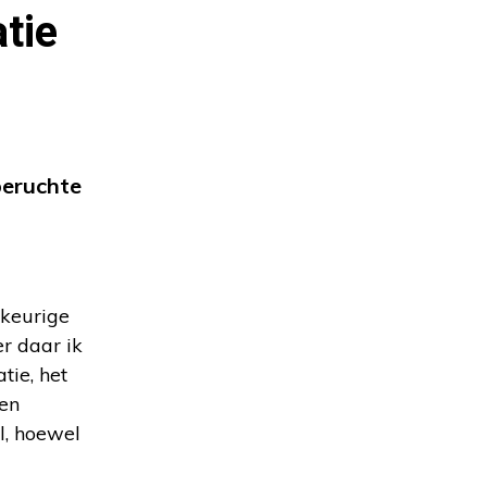
tie
beruchte
 keurige
r daar ik
tie, het
zen
l, hoewel