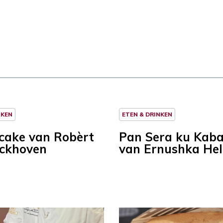
NKEN
ETEN & DRINKEN
ncake van Robèrt
Pan Sera ku Kab
ckhoven
van Ernushka He