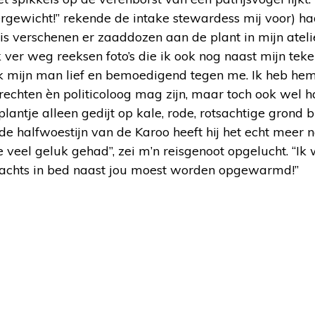
ergewicht!” rekende de intake stewardess mij voor) h
is verschenen er zaaddozen aan de plant in mijn atelie
ver weg reeksen foto’s die ik ook nog naast mijn tek
rak mijn man lief en bemoedigend tegen me. Ik heb hem
 rechten èn politicoloog mag zijn, maar toch ook wel 
ntje alleen gedijt op kale, rode, rotsachtige grond b
e halfwoestijn van de Karoo heeft hij het echt meer n
e veel geluk gehad”, zei m’n reisgenoot opgelucht. “Ik
s nachts in bed naast jou moest worden opgewarmd!”