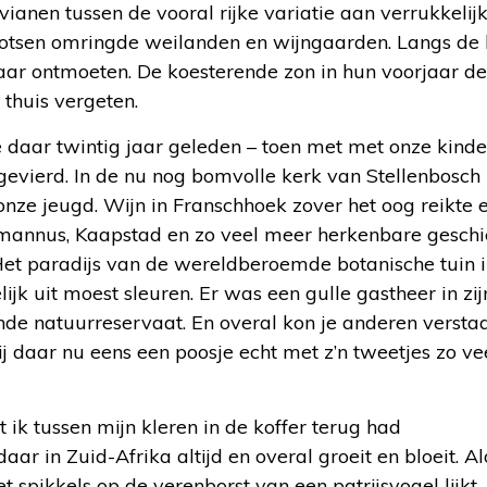
ianen tussen de vooral rijke variatie aan verrukkelij
rotsen omringde weilanden en wijngaarden. Langs de 
kaar ontmoeten. De koesterende zon in hun voorjaar 
 thuis vergeten.
e daar twintig jaar geleden – toen met met onze kind
gevierd. In de nu nog bomvolle kerk van Stellenbosch
nze jeugd. Wijn in Franschhoek zover het oog reikte 
ermannus, Kaapstad en zo veel meer herkenbare geschi
 Het paradijs van de wereldberoemde botanische tuin 
jk uit moest sleuren. Er was een gulle gastheer in zij
nde natuurreservaat. En overal kon je anderen versta
 daar nu eens een poosje echt met z’n tweetjes zo vee
ik tussen mijn kleren in de koffer terug had
r in Zuid-Afrika altijd en overal groeit en bloeit. A
t spikkels op de verenborst van een patrijsvogel lijkt.