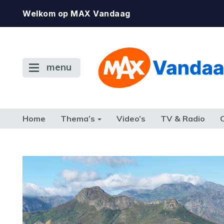
Welkom op MAX Vandaag
menu
Home
Thema’s
Video’s
TV & Radio
CONSUMENT
ETEN & DRINKEN
FAMILIE & RELATIE
GELD, W
TERUG NAAR TOEN