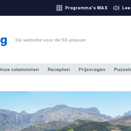
Programma's MAX
Lee
Dé website voor de 50-plusser
Onze columnisten
Recepten
Prijsvragen
Puzzel
ERK & RECHT
GEZONDHEID & SPORT
HUIS, TUIN & HOBBY
MEDIA & 