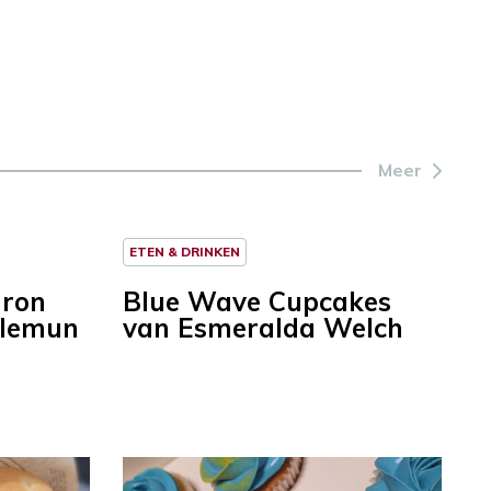
Meer
ETEN & DRINKEN
aron
Blue Wave Cupcakes
llemun
van Esmeralda Welch