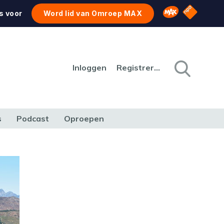
NPO Star
Omroep MAX
s voor
Word lid van Omroep MAX
Inloggen
Registreren
s
Podcast
Oproepen
CULTUUR
NATUUR & MILIEU
REIZEN & VERKEER