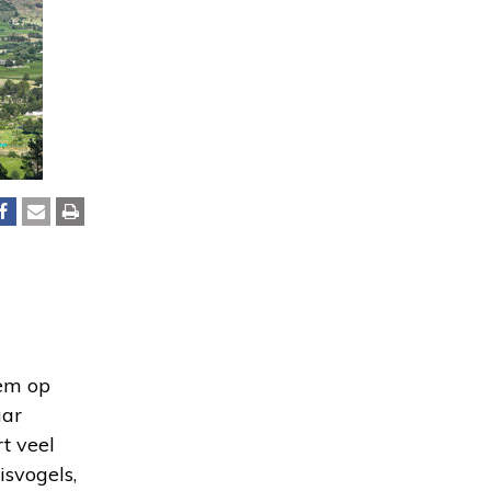
hem op
aar
t veel
isvogels,