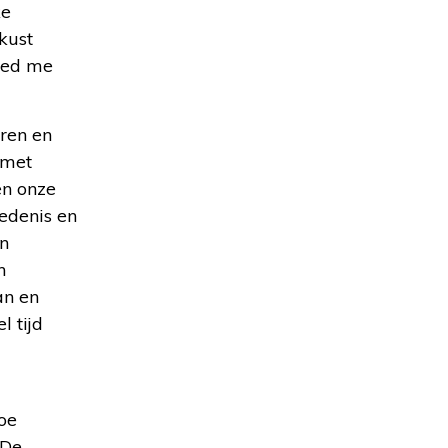
ke
kust
deed me
eren en
 met
en onze
edenis en
in
n
an en
l tijd
loe
 De