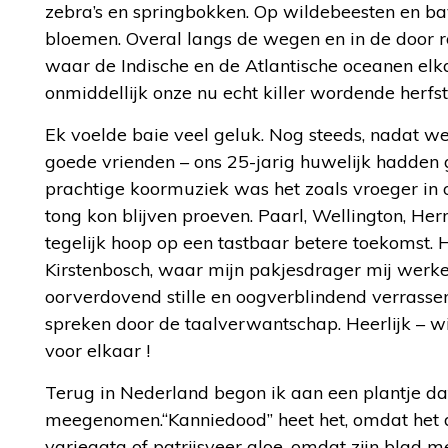
zebra’s en springbokken. Op wildebeesten en bav
bloemen. Overal langs de wegen en in de door 
waar de Indische en de Atlantische oceanen el
onmiddellijk onze nu echt killer wordende herfst
Ek voelde baie veel geluk. Nog steeds, nadat w
goede vrienden – ons 25-jarig huwelijk hadden 
prachtige koormuziek was het zoals vroeger in o
tong kon blijven proeven. Paarl, Wellington, H
tegelijk hoop op een tastbaar betere toekomst.
Kirstenbosch, waar mijn pakjesdrager mij werkeli
oorverdovend stille en oogverblindend verrasse
spreken door de taalverwantschap. Heerlijk – wij
voor elkaar !
Terug in Nederland begon ik aan een plantje dat 
meegenomen.“Kanniedood” heet het, omdat het daa
variegata of patrijsveer aloe, omdat zijn blad me