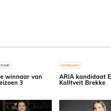
LTUUR
UITGELICHT
 de winnaar van
ARIA kandidaat E
eizoen 3
Kolltveit Brekke