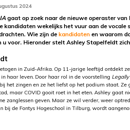
augustus 2024
IA
gaat op zoek naar de nieuwe operaster van N
de kandidaten wekelijks het vuur aan de vocale
rachten. Wie zijn de
kandidaten
en waarom do
 u voor.
Hieronder stelt Ashley Stapelfeldt zic
ldt
etogen in Zuid-Afrika. Op 11-jarige leeftijd ontdekt z
n in haar leven. Door haar rol in de voorstelling
Legally
 bij het zingen en ze het liefst op het podium staat. Z
tad, maar COVID gooit roet in het eten. Ashley gaat ni
line zanglessen geven. Maar ze wil verder, weer optr
an bij de Fontys Hogeschool in Tilburg, wordt aangen