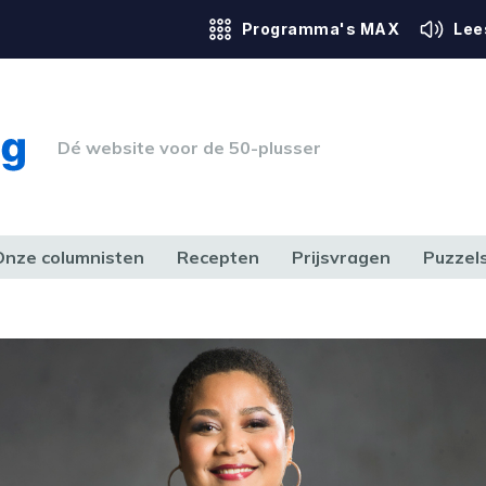
Programma's MAX
Lee
Dé website voor de 50-plusser
Onze columnisten
Recepten
Prijsvragen
Puzzel
ERK & RECHT
GEZONDHEID & SPORT
HUIS, TUIN & HOBBY
MEDIA & 