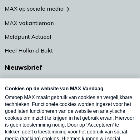
MAX op sociale media
MAX vakantieman
Meldpunt Actueel
Heel Holland Bakt
Nieuwsbrief
Neem hier een gratis abonnement op onze
nieuwsbrief. Elke vrijdag- en dinsdagochtend in
uw mailbox.
Verzend