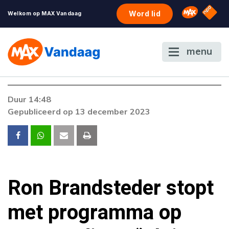
NPO S
Omroep 
Word lid
Welkom op MAX Vandaag
menu
Foutcode 403
Duur 14:48
De gewenste stream is op dit moment niet
Gepubliceerd op 13 december 2023
beschikbaar. Als het probleem zich blijft
voordoen, neem dan contact op met onze
klantenservice.
Ron Brandsteder stopt
met programma op