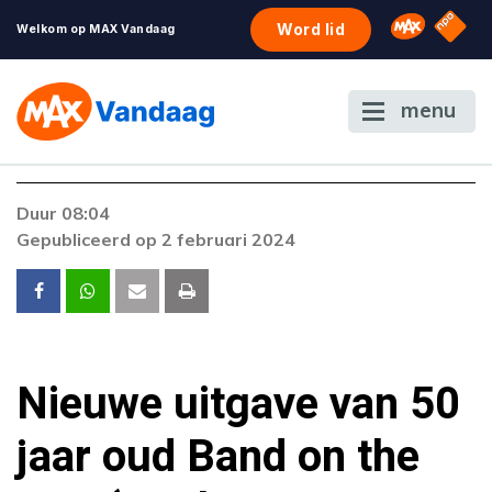
NPO S
Omroep 
Word lid
Welkom op MAX Vandaag
menu
Foutcode 403
Duur 08:04
De gewenste stream is op dit moment niet
Gepubliceerd op 2 februari 2024
beschikbaar. Als het probleem zich blijft
voordoen, neem dan contact op met onze
klantenservice.
Nieuwe uitgave van 50
jaar oud Band on the