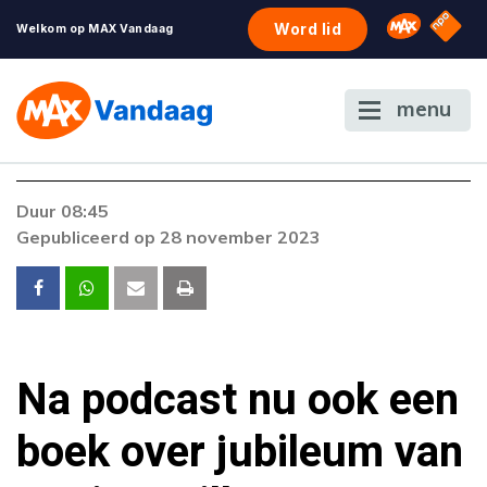
NPO S
Omroep 
Word lid
Welkom op MAX Vandaag
menu
Foutcode 403
Duur 08:45
De gewenste stream is op dit moment niet
Gepubliceerd op 28 november 2023
beschikbaar. Als het probleem zich blijft
voordoen, neem dan contact op met onze
klantenservice.
Na podcast nu ook een
boek over jubileum van