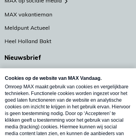
MAX op sociale media
MAX vakantieman
Meldpunt Actueel
Heel Holland Bakt
Nieuwsbrief
Neem hier een gratis abonnement op onze
nieuwsbrief. Elke vrijdag- en dinsdagochtend in
uw mailbox.
Verzend