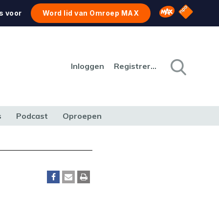
NPO Star
Omroep MAX
s voor
Word lid van Omroep MAX
Inloggen
Registreren
s
Podcast
Oproepen
CULTUUR
NATUUR & MILIEU
REIZEN & VERKEER