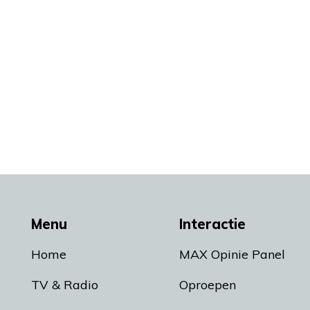
Menu
Interactie
Home
MAX Opinie Panel
TV & Radio
Oproepen