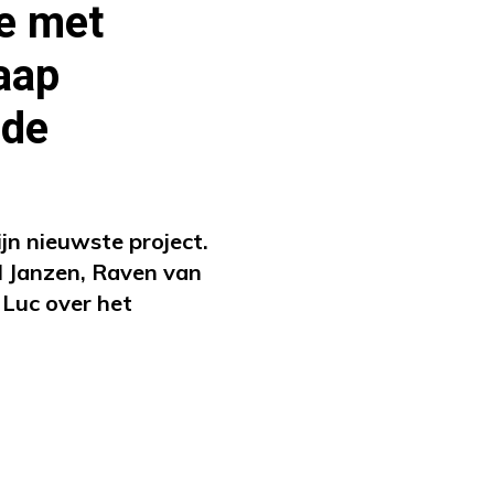
e met
aap
ede
jn nieuwste project.
l Janzen, Raven van
 Luc over het