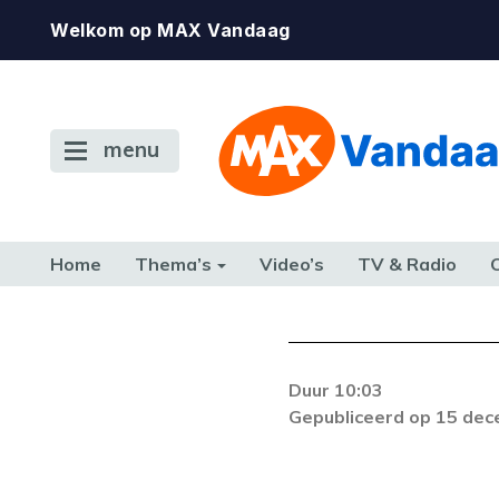
Welkom op MAX Vandaag
menu
Home
Thema’s
Video’s
TV & Radio
CONSUMENT
ETEN & DRINKEN
FAMILIE & RELATIE
GELD, W
TERUG NAAR TOEN
Duur 10:03
De gewenste st
Gepubliceerd op 15 de
beschikbaar. Als he
neem dan contact