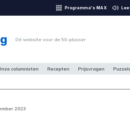
Programma's MAX
Lee
Dé website voor de 50-plusser
Onze columnisten
Recepten
Prijsvragen
Puzzel
ERK & RECHT
GEZONDHEID & SPORT
HUIS, TUIN & HOBBY
MEDIA & 
Foutcode 403
ream is op dit moment niet
cember 2023
t probleem zich blijft voordoen,
 op met onze klantenservice.