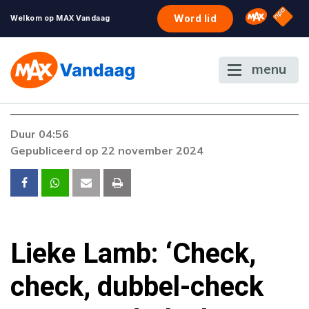
NPO S
Omroep 
Word lid
Welkom op MAX Vandaag
menu
Foutcode 6001
Duur 04:56
Er is een licentie-fout opgetreden. Als het
Gepubliceerd op 22 november 2024
probleem zich blijft voordoen, neem dan
contact op met onze klantenservice.
Lieke Lamb: ‘Check,
check, dubbel-check