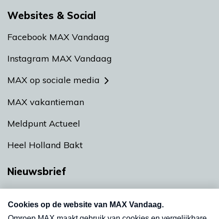
Websites & Social
Facebook MAX Vandaag
Instagram MAX Vandaag
MAX op sociale media
MAX vakantieman
Meldpunt Actueel
Heel Holland Bakt
Nieuwsbrief
Neem hier een gratis abonnement op onze
nieuwsbrief. Elke vrijdag- en dinsdagochtend in
uw mailbox.